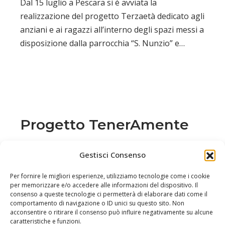
Dal 15 luglio a Pescara si è avviata la
realizzazione del progetto Terzaetà dedicato agli
anziani e ai ragazzi all’interno degli spazi messi a
disposizione dalla parrocchia “S. Nunzio” e…
Progetto TenerAmente
di
admin
News e Progetti in corso
Gestisci Consenso
Da Maggio 2021 è attivo il Progetto
Per fornire le migliori esperienze, utilizziamo tecnologie come i cookie
“Teneramente” in collaborazione con Cesvi e
per memorizzare e/o accedere alle informazioni del dispositivo. Il
consenso a queste tecnologie ci permetterà di elaborare dati come il
finanziato dall’impresa sociale Conibambini.
comportamento di navigazione o ID unici su questo sito. Non
TenerAmente potenzia i servizi socio-educativi a
acconsentire o ritirare il consenso può influire negativamente su alcune
caratteristiche e funzioni.
sostegno di famiglie con bambini 0-6 in…