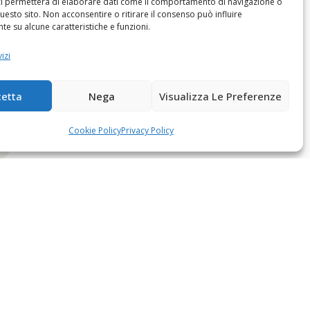
ci permetterà di elaborare dati come il comportamento di navigazione o
questo sito. Non acconsentire o ritirare il consenso può influire
e su alcune caratteristiche e funzioni.
izi
etta
Nega
Visualizza Le Preferenze
Cookie Policy
Privacy Policy
Albo Società Cooperative A164521
aderente