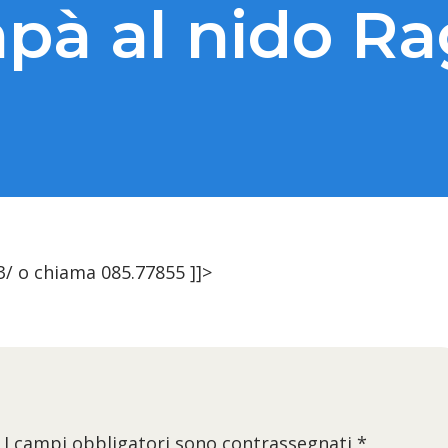
apà al nido Ra
/ o chiama 085.77855 ]]>
I campi obbligatori sono contrassegnati
*