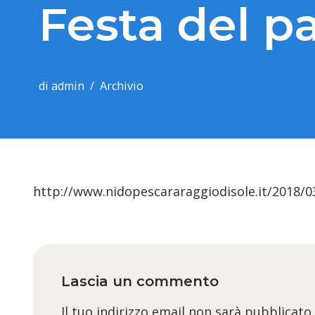
Festa del p
di
admin
Archivio
http://www.nidopescararaggiodisole.it/2018/03
Lascia un commento
Il tuo indirizzo email non sarà pubblicato.