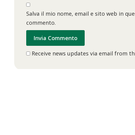
Salva il mio nome, email e sito web in qu
commento.
Receive news updates via email from thi
Orizzonte Altri Colori
Sede legale – Frosinone
Via G. Mazzini, 51, 03100